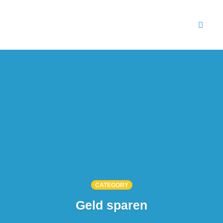
Toggl
naviga
Skip
to
content
CATEGORY
Geld sparen