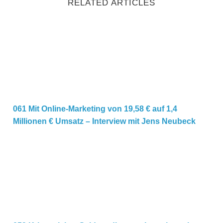
RELATED ARTICLES
061 Mit Online-Marketing von 19,58 € auf 1,4 Millionen
061 Mit Online-Marketing von 19,58 € auf 1,4
Millionen € Umsatz – Interview mit Jens Neubeck
059 Krisensicher Geld verdienen – Interview mit Wolfga