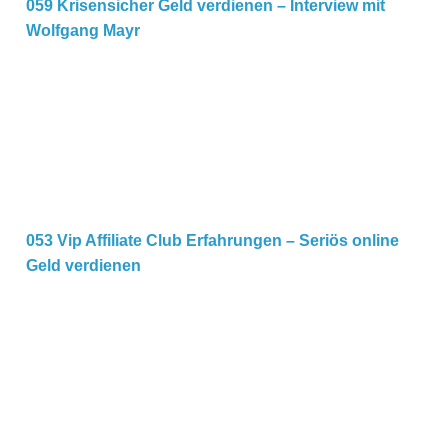
059 Krisensicher Geld verdienen – Interview mit
Wolfgang Mayr
053 Vip Affiliate Club Erfahrungen – Seriös online Geld 
053 Vip Affiliate Club Erfahrungen – Seriös online
Geld verdienen
052 Abo Mastersystem – Wie du dein Wissen und deine