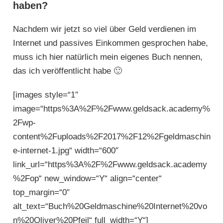
haben?
Nachdem wir jetzt so viel über Geld verdienen im
Internet und passives Einkommen gesprochen habe,
muss ich hier natürlich mein eigenes Buch nennen,
das ich veröffentlicht habe 🙂
[images style=“1″
image=“https%3A%2F%2Fwww.geldsack.academy%
2Fwp-
content%2Fuploads%2F2017%2F12%2Fgeldmaschin
e-internet-1.jpg“ width=“600″
link_url=“https%3A%2F%2Fwww.geldsack.academy
%2Fop“ new_window=“Y“ align=“center“
top_margin=“0″
alt_text=“Buch%20Geldmaschine%20Internet%20vo
n%20Oliver%20Pfeil“ full_width=“Y“]