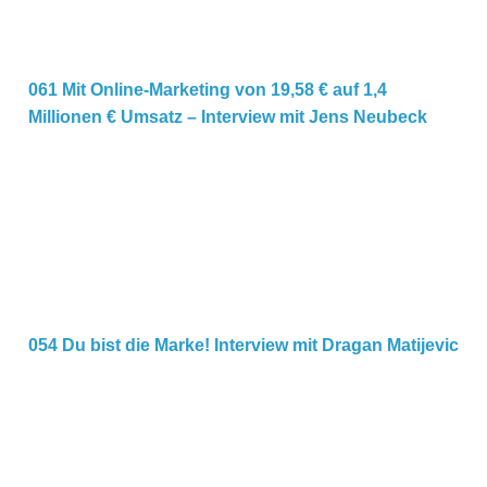
061 Mit Online-Marketing von 19,58 € auf 1,4
Millionen € Umsatz – Interview mit Jens Neubeck
054 Du bist die Marke! Interview mit Dragan Matijevic
054 Du bist die Marke! Interview mit Dragan Matijevic
052 Abo Mastersystem – Wie du dein Wissen und deine