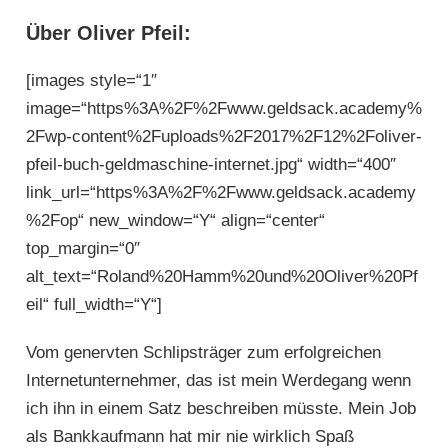
Über Oliver Pfeil:
[images style=“1″
image=“https%3A%2F%2Fwww.geldsack.academy%
2Fwp-content%2Fuploads%2F2017%2F12%2Foliver-
pfeil-buch-geldmaschine-internet.jpg“ width=“400″
link_url=“https%3A%2F%2Fwww.geldsack.academy
%2Fop“ new_window=“Y“ align=“center“
top_margin=“0″
alt_text=“Roland%20Hamm%20und%20Oliver%20Pf
eil“ full_width=“Y“]
Vom genervten Schlipsträger zum erfolgreichen
Internetunternehmer, das ist mein Werdegang wenn
ich ihn in einem Satz beschreiben müsste. Mein Job
als Bankkaufmann hat mir nie wirklich Spaß