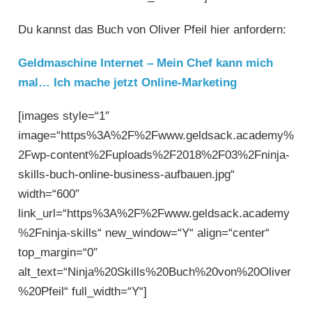
Du kannst das Buch von Oliver Pfeil hier anfordern:
Geldmaschine Internet – Mein Chef kann mich
mal… Ich mache jetzt Online-Marketing
[images style=“1″
image=“https%3A%2F%2Fwww.geldsack.academy%
2Fwp-content%2Fuploads%2F2018%2F03%2Fninja-
skills-buch-online-business-aufbauen.jpg“
width=“600″
link_url=“https%3A%2F%2Fwww.geldsack.academy
%2Fninja-skills“ new_window=“Y“ align=“center“
top_margin=“0″
alt_text=“Ninja%20Skills%20Buch%20von%20Oliver
%20Pfeil“ full_width=“Y“]