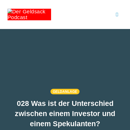
Toggl
naviga
Skip
to
content
GELDANLAGE
028 Was ist der Unterschied
zwischen einem Investor und
einem Spekulanten?