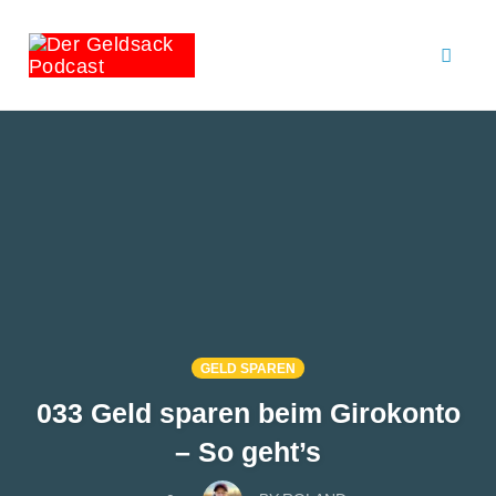
Toggl
naviga
Skip
to
content
GELD SPAREN
033 Geld sparen beim Girokonto
– So geht’s
COMMENTS