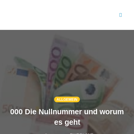
Toggl
naviga
Skip
to
content
ALLGEMEIN
000 Die Nullnummer und worum
es geht
COMMENTS